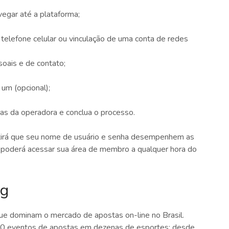
egar até a plataforma;
 telefone celular ou vinculação de uma conta de redes
oais e de contato;
 um (opcional);
cas da operadora e conclua o processo.
tirá que seu nome de usuário e senha desempenhem as
 poderá acessar sua área de membro a qualquer hora do
ng
ue dominam o mercado de apostas on-line no Brasil.
00 eventos de apostas em dezenas de esportes: desde