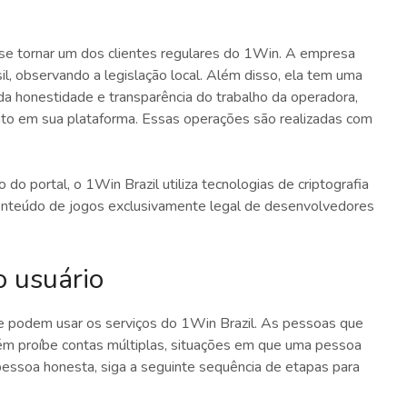
se tornar um dos clientes regulares do 1Win. A empresa
il, observando a legislação local. Além disso, ela tem uma
a da honestidade e transparência do trabalho da operadora,
o em sua plataforma. Essas operações são realizadas com
do portal, o 1Win Brazil utiliza tecnologias de criptografia
 conteúdo de jogos exclusivamente legal de desenvolvedores
o usuário
podem usar os serviços do 1Win Brazil. As pessoas que
m proíbe contas múltiplas, situações em que uma pessoa
 pessoa honesta, siga a seguinte sequência de etapas para