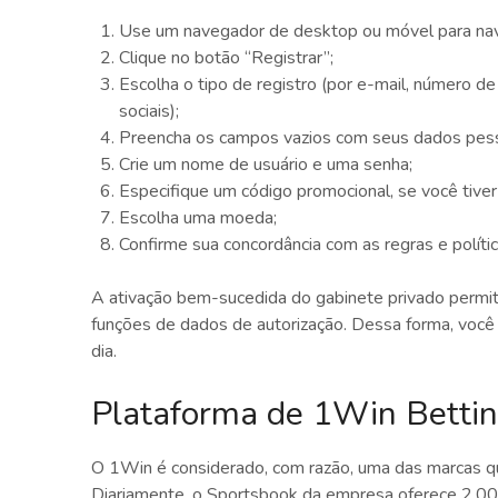
Use um navegador de desktop ou móvel para nav
Clique no botão “Registrar”;
Escolha o tipo de registro (por e-mail, número de
sociais);
Preencha os campos vazios com seus dados pess
Crie um nome de usuário e uma senha;
Especifique um código promocional, se você tiver
Escolha uma moeda;
Confirme sua concordância com as regras e políti
A ativação bem-sucedida do gabinete privado permi
funções de dados de autorização. Dessa forma, você
dia.
Plataforma de 1Win Betti
O 1Win é considerado, com razão, uma das marcas q
Diariamente, o Sportsbook da empresa oferece 2.0