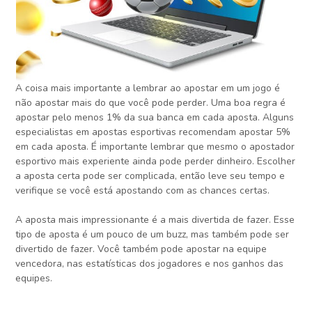
A coisa mais importante a lembrar ao apostar em um jogo é
não apostar mais do que você pode perder. Uma boa regra é
apostar pelo menos 1% da sua banca em cada aposta. Alguns
especialistas em apostas esportivas recomendam apostar 5%
em cada aposta. É importante lembrar que mesmo o apostador
esportivo mais experiente ainda pode perder dinheiro. Escolher
a aposta certa pode ser complicada, então leve seu tempo e
verifique se você está apostando com as chances certas.
A aposta mais impressionante é a mais divertida de fazer. Esse
tipo de aposta é um pouco de um buzz, mas também pode ser
divertido de fazer. Você também pode apostar na equipe
vencedora, nas estatísticas dos jogadores e nos ganhos das
equipes.