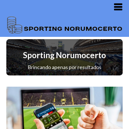
Sporting Norumocerto
Brincando apenas por resultados