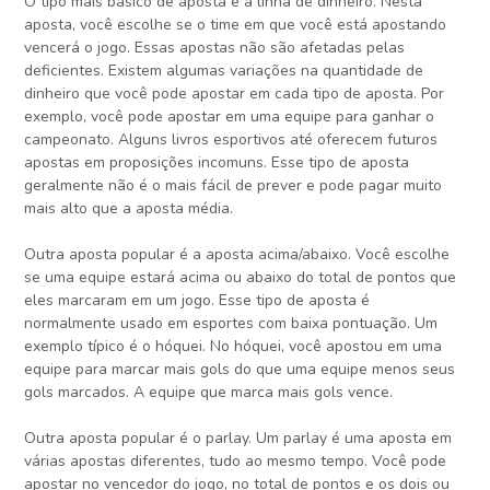
O tipo mais básico de aposta é a linha de dinheiro. Nesta
aposta, você escolhe se o time em que você está apostando
vencerá o jogo. Essas apostas não são afetadas pelas
deficientes. Existem algumas variações na quantidade de
dinheiro que você pode apostar em cada tipo de aposta. Por
exemplo, você pode apostar em uma equipe para ganhar o
campeonato. Alguns livros esportivos até oferecem futuros
apostas em proposições incomuns. Esse tipo de aposta
geralmente não é o mais fácil de prever e pode pagar muito
mais alto que a aposta média.
Outra aposta popular é a aposta acima/abaixo. Você escolhe
se uma equipe estará acima ou abaixo do total de pontos que
eles marcaram em um jogo. Esse tipo de aposta é
normalmente usado em esportes com baixa pontuação. Um
exemplo típico é o hóquei. No hóquei, você apostou em uma
equipe para marcar mais gols do que uma equipe menos seus
gols marcados. A equipe que marca mais gols vence.
Outra aposta popular é o parlay. Um parlay é uma aposta em
várias apostas diferentes, tudo ao mesmo tempo. Você pode
apostar no vencedor do jogo, no total de pontos e os dois ou