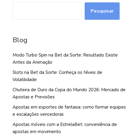
PESQUISAR
Pesquisar
Blog
Modo Turbo Spin na Bet da Sorte: Resultado Existe
Antes da Animação
Slots na Bet da Sorte: Conheça os Níveis de
Volatilidade
Chuteira de Ouro da Copa do Mundo 2026: Mercado de
Apostas e Previsões
Apostas em esportes de fantasia: como formar equipes
e escalações vencedoras
Apostas móveis com a EstrelaBet: conveniência de
apostas em movimento