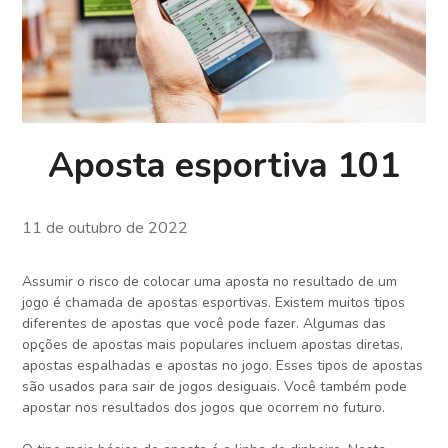
Aposta esportiva 101
11 de outubro de 2022
Assumir o risco de colocar uma aposta no resultado de um
jogo é chamada de apostas esportivas. Existem muitos tipos
diferentes de apostas que você pode fazer. Algumas das
opções de apostas mais populares incluem apostas diretas,
apostas espalhadas e apostas no jogo. Esses tipos de apostas
são usados para sair de jogos desiguais. Você também pode
apostar nos resultados dos jogos que ocorrem no futuro.