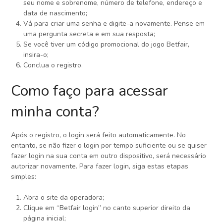
seu nome e sobrenome, número de telefone, endereço e
data de nascimento;
Vá para criar uma senha e digite-a novamente. Pense em
uma pergunta secreta e em sua resposta;
Se você tiver um código promocional do jogo Betfair,
insira-o;
Conclua o registro.
Como faço para acessar
minha conta?
Após o registro, o login será feito automaticamente. No
entanto, se não fizer o login por tempo suficiente ou se quiser
fazer login na sua conta em outro dispositivo, será necessário
autorizar novamente. Para fazer login, siga estas etapas
simples:
Abra o site da operadora;
Clique em “Betfair login” no canto superior direito da
página inicial;