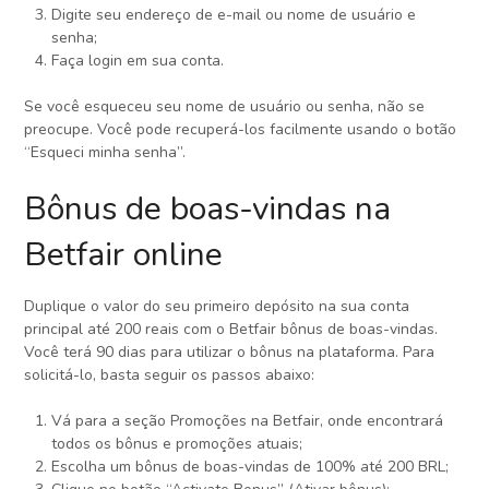
Digite seu endereço de e-mail ou nome de usuário e
senha;
Faça login em sua conta.
Se você esqueceu seu nome de usuário ou senha, não se
preocupe. Você pode recuperá-los facilmente usando o botão
“Esqueci minha senha”.
Bônus de boas-vindas na
Betfair online
Duplique o valor do seu primeiro depósito na sua conta
principal até 200 reais com o Betfair bônus de boas-vindas.
Você terá 90 dias para utilizar o bônus na plataforma. Para
solicitá-lo, basta seguir os passos abaixo:
Vá para a seção Promoções na Betfair, onde encontrará
todos os bônus e promoções atuais;
Escolha um bônus de boas-vindas de 100% até 200 BRL;