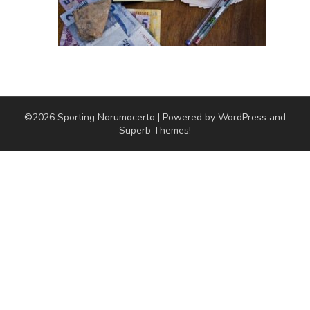
©2026 Sporting Norumocerto
| Powered by WordPress and
Superb Themes!