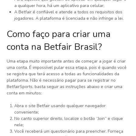
a qualquer hora, há um aplicativo para celular;
A Betfair é confiável e atende a todos os requisitos dos
jogadores. A plataforma é licenciada e não infringe a lei.
Como faço para criar uma
conta na Betfair Brasil?
Uma etapa muito importante antes de começar a jogar é criar
uma conta. É impossível pular essa etapa, pois é quando você
se registra que terá acesso a todas as funcionalidades da
plataforma. Não é necessário pagar para se registrar no
BetfairSports, basta seguir as instruções abaixo e criar uma
conta em minutos:
Abra o site Betfair usando qualquer navegador
conveniente;
No canto superior direito, localize o botão “Join” e clique
nele;
Você receberá um questionário para preencher. Forneça