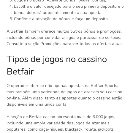
Clique no botão “Activate Bonus” (Ativar bônus);
Escolha o valor desejado para o seu primeiro depósito e o
bônus dobrará automaticamente a sua aposta;
Confirme a ativação do bônus e faça um depósito.
A Betfair também oferece muitos outros bônus e promoções,
incluindo bônus por convidar amigos e participar de sorteios.
Consulte a seção Promoções para ver todas as ofertas atuais.
Tipos de jogos no cassino
Betfair
O operador oferece não apenas apostas na Betfair Sports,
mas também uma variedade de jogos de azar em seu cassino
on-line. Além disso, tanto as apostas quanto o cassino estão
disponíveis em uma única conta.
A seção de Betfair casino apresenta mais de 3.000 jogos,
incluindo uma ampla variedade dos jogos de azar mais
populares, como caça-níqueis, blackjack, roleta, jackpots,