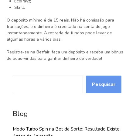
EcoPayz;
Skrill.
O depósito mínimo é de 15 reais. Não há comissão para
transações, e o dinheiro é creditado na conta do jogo
instantaneamente. A retirada de fundos pode levar de
algumas horas a vários dias.
Registre-se na Betfair, faça um depósito e receba um bônus
de boas-vindas para ganhar dinheiro de verdade!
PESQUISAR
Pesquisar
Blog
Modo Turbo Spin na Bet da Sorte: Resultado Existe